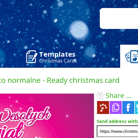
Templates
Christmas Cards
 to normalne - Ready christmas card
Share ...
Send address with