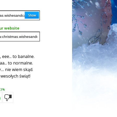
ur website
 eee... to banalne.
a... to normalne.
... nie wiem skąd.
 wesołych świąt!
3%