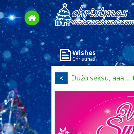
Wishes
Christmas
Dużo seksu, aaa...
<